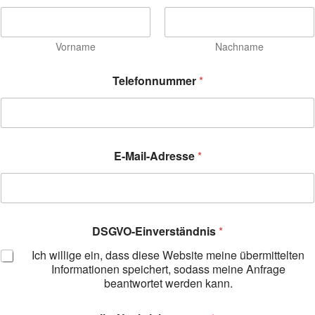
Vorname
Nachname
Telefonnummer
*
E
E-Mail-Adresse
*
-
M
a
i
l
-
DSGVO-Einverständnis
*
A
d
Ich willige ein, dass diese Website meine übermittelten
r
Informationen speichert, sodass meine Anfrage
e
beantwortet werden kann.
s
s