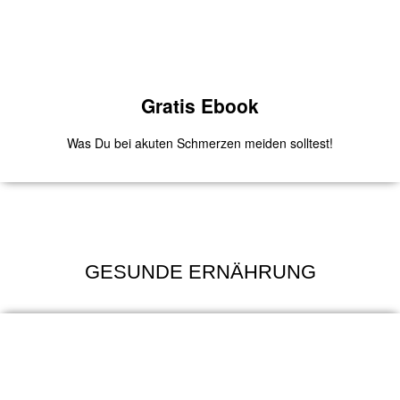
Kollagen aus Weidehaltung
Zum Produkt
Gratis Ebook
Was Du bei akuten Schmerzen meiden solltest!
Dein Ebook
GESUNDE ERNÄHRUNG
Lade Dir jetzt deinen Ratgeber runter.
Zum Produkt