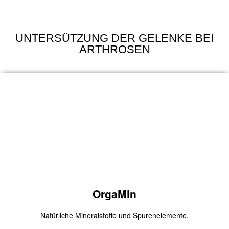
CBD-Öl 10%
UNTERSÜTZUNG DER GELENKE BEI
ARTHROSEN
Mit dem Gutscheincode
2020
bekommst Du 10 Euro Rabatt
auf deine erste Bestellung.
Zum Produkt
OrgaMin
Natürliche Mineralstoffe und Spurenelemente.