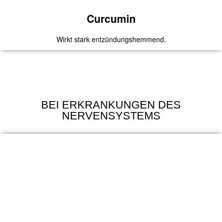
Zum Produkt
Curcumin
Wirkt stark entzündungshemmend.
Curcumin
BEI ERKRANKUNGEN DES
Mit dem Gutscheincode
2020
bekommst Du 10 Euro Rabatt
NERVENSYSTEMS
auf deine erste Bestellung.
Zum Produkt