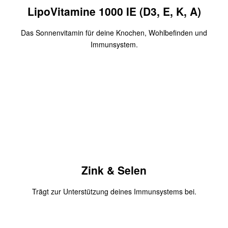
Zum Produkt
LipoVitamine 1000 IE (D3, E, K, A)
Das Sonnenvitamin für deine Knochen, Wohlbefinden und
Immunsystem.
Vitamin D3
Mit dem Gutscheincode
2020
bekommst Du 10 Euro Rabatt
auf deine erste Bestellung.
Zum Produkt
Zink & Selen
Trägt zur Unterstützung deines Immunsystems bei.