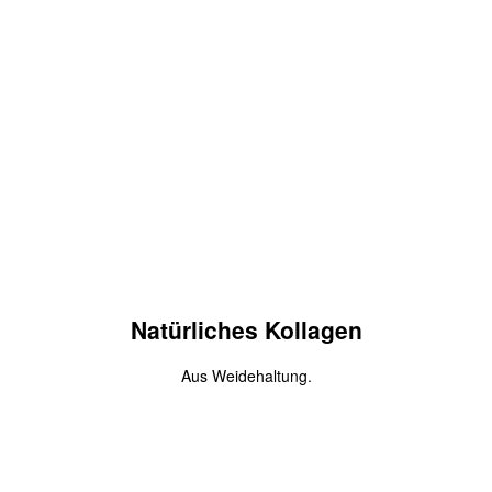
OrgaMix
Mit dem Gutscheincode
2020
bekommst Du 10 Euro Rabatt
auf deine erste Bestellung.
Zum Produkt
Natürliches Kollagen
Aus Weidehaltung.