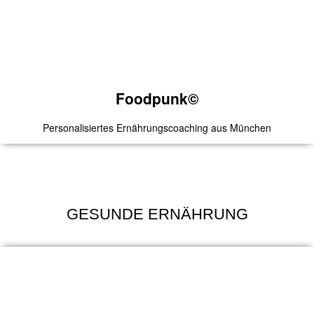
Foodpunk©
Personalisiertes Ernährungscoaching aus München
Foodpunk©
GESUNDE ERNÄHRUNG
Mit dem Gutscheincode
BURKHOLDER
bekommst Du
24,99 Euro Rabatt auf das Jahresprogramm.
Zum Produkt