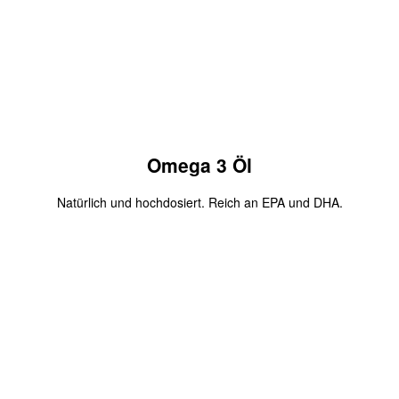
Zum Produkt
Omega 3 Öl
Natürlich und hochdosiert. Reich an EPA und DHA.
Omega 3 Öl hochdosiert
Mit dem Gutscheincode
2020
bekommst Du 10 Euro Rabatt
auf deine erste Bestellung.