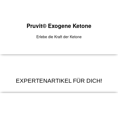
Pruvit© Exogene Ketone
Erlebe die Kraft der Ketone
Pruvit©
EXPERTENARTIKEL FÜR DICH!
Erlebe die gesundheitsfördernde Wirkung der Ketose
innerhalb von 60 Minuten
Zum Produkt