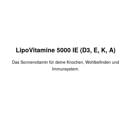
LipoVitamine 5000 IE (D3, E, K, A)
Das Sonnenvitamin für deine Knochen, Wohlbefinden und
Immunsystem.
Hochdosiertes Vitamin D3
Mit dem Gutscheincode
2020
bekommst Du 10 Euro Rabatt
auf deine erste Bestellung.