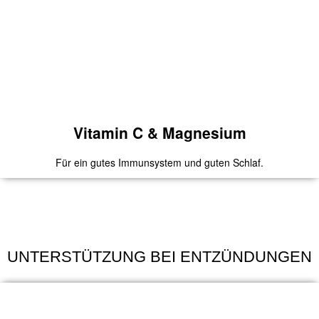
Zink & Selen
Mit dem Gutscheincode
2020
bekommst Du 10 Euro Rabatt
auf deine erste Bestellung.
Zum Produkt
Vitamin C & Magnesium
Für ein gutes Immunsystem und guten Schlaf.
Vitamin C & Magnesium
UNTERSTÜTZUNG BEI ENTZÜNDUNGEN
Mit dem Gutscheincode
2020
bekommst Du 10 Euro Rabatt
auf deine erste Bestellung.