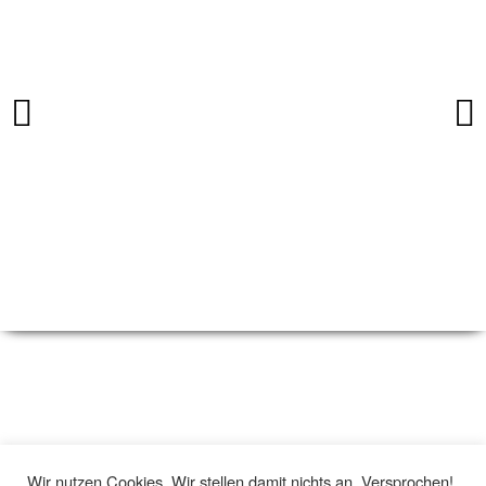
Vitamin D3
Was Du wissen solltest.
Studienbelegt.
Wir nutzen Cookies. Wir stellen damit nichts an. Versprochen!