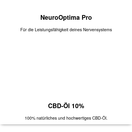
NeuroOptima Pro
Für die Leistungsfähigkeit deines Nervensystems
NeuroOptima Pro
Mit dem Gutscheincode
2020
bekommst Du 10 Euro Rabatt
auf deine erste Bestellung.
Zum Produkt
CBD-Öl 10%
100% natürliches und hochwertiges CBD-Öl.