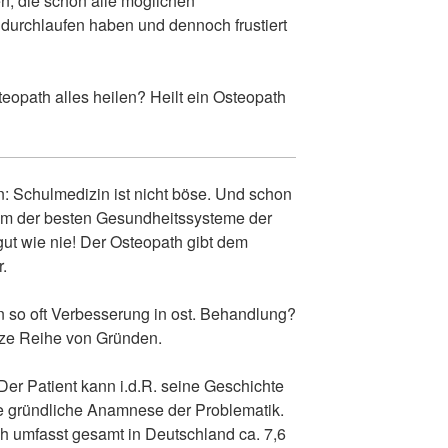
en, die schon alle möglichen
 durchlaufen haben und dennoch frustiert
teopath alles heilen? Heilt ein Osteopath
: Schulmedizin ist nicht böse. Und schon
nem der besten Gesundheitssysteme der
gut wie nie! Der Osteopath gibt dem
r.
 so oft Verbesserung in ost. Behandlung?
anze Reihe von Gründen.
er Patient kann i.d.R. seine Geschichte
ne gründliche Anamnese der Problematik.
ch umfasst gesamt in Deutschland ca. 7,6