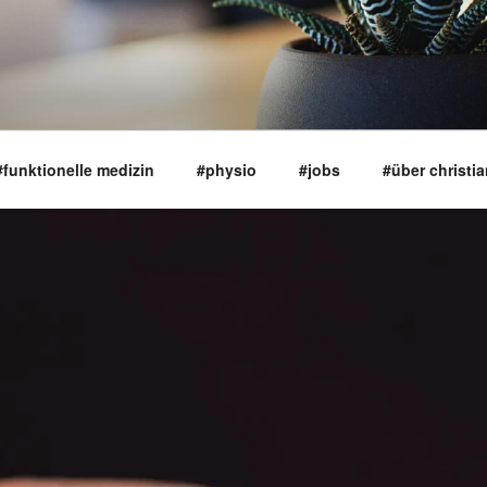
#funktionelle medizin
#physio
#jobs
#über christi