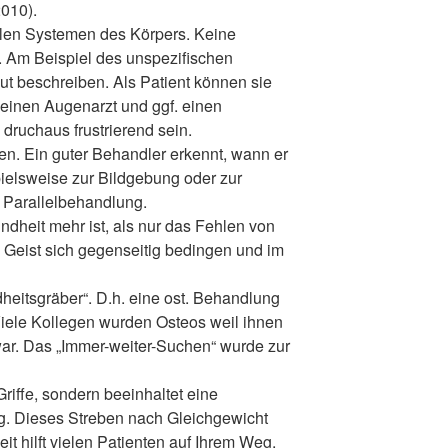
2010).
allen Systemen des Körpers. Keine
m. Am Beispiel des unspezifischen
ut beschreiben. Als Patient können sie
einen Augenarzt und ggf. einen
druchaus frustrierend sein.
n. Ein guter Behandler erkennt, wann er
ielsweise zur Bildgebung oder zur
 Parallelbehandlung.
dheit mehr ist, als nur das Fehlen von
 Geist sich gegenseitig bedingen und im
heitsgräber“. D.h. eine ost. Behandlung
. Viele Kollegen wurden Osteos weil ihnen
war. Das „Immer-weiter-Suchen“ wurde zur
Griffe, sondern beeinhaltet eine
g. Dieses Streben nach Gleichgewicht
 hilft vielen Patienten auf Ihrem Weg.