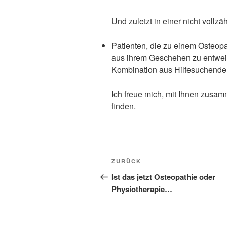
Und zuletzt in einer nicht vollzäh
Patienten, die zu einem Osteopa
aus ihrem Geschehen zu entweic
Kombination aus Hilfesuchende
Ich freue mich, mit Ihnen zusa
finden.
Beitragsnavigation
Vorheriger
ZURÜCK
Beitrag
Ist das jetzt Osteopathie oder
Physiotherapie…