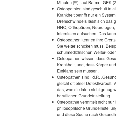
Minuten (!!!), laut Barmer GEK (
Osteopathien sind geschult in 
Krankheit betrifft nur ein Syste
Drehschwindels lässt sich das g
HNO, Orthopäden, Neurologen, 
Internisten aufsuchen. Das kann 
Osteopathen kennen ihre Grenze
Sie weiter schicken muss. Beisp
schulmedizinschen Weiter- oder
Osteopathen wissen, dass Gesun
Krankheit, und, dass Körper und
Einklang sein müssen.
Osteopathen sind i.d.R. „Gesund
gleicht oft einer Detektivarbeit
das, was sie taten nicht genug 
beruflichen Grundeinstellung.
Osteopathie vermittelt nicht nur 
philosophische Grundeinstellun
und diese Suche nach Gesundheit